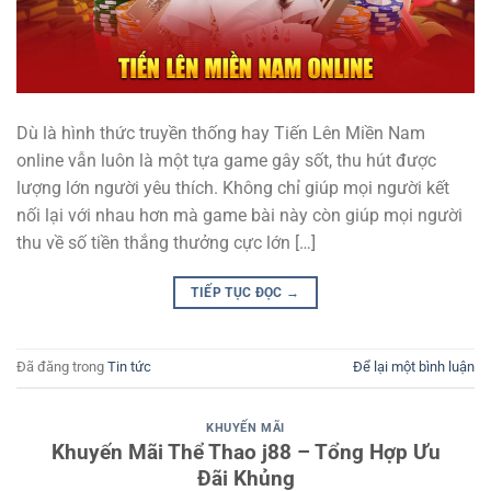
Dù là hình thức truyền thống hay Tiến Lên Miền Nam
online vẫn luôn là một tựa game gây sốt, thu hút được
lượng lớn người yêu thích. Không chỉ giúp mọi người kết
nối lại với nhau hơn mà game bài này còn giúp mọi người
thu về số tiền thắng thưởng cực lớn […]
TIẾP TỤC ĐỌC
→
Đã đăng trong
Tin tức
Để lại một bình luận
KHUYẾN MÃI
Khuyến Mãi Thể Thao j88 – Tổng Hợp Ưu
Đãi Khủng