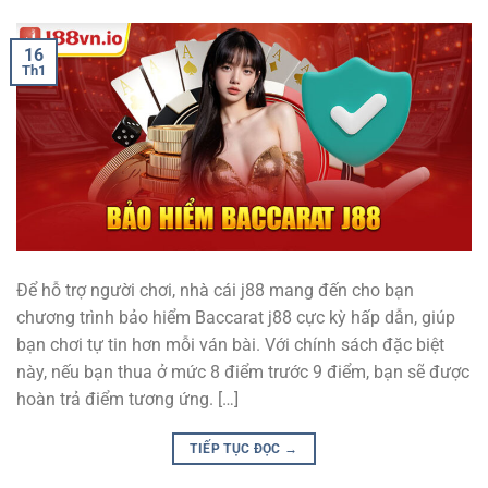
16
Th1
Để hỗ trợ người chơi, nhà cái j88 mang đến cho bạn
chương trình bảo hiểm Baccarat j88 cực kỳ hấp dẫn, giúp
bạn chơi tự tin hơn mỗi ván bài. Với chính sách đặc biệt
này, nếu bạn thua ở mức 8 điểm trước 9 điểm, bạn sẽ được
hoàn trả điểm tương ứng. […]
TIẾP TỤC ĐỌC
→