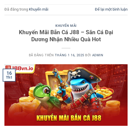
Đã đăng trong
Khuyến mãi
Để lại một bình luận
KHUYẾN MÃI
Khuyến Mãi Bắn Cá J88 – Săn Cá Đại
Dương Nhận Nhiều Quà Hot
ĐÃ ĐĂNG TRÊN
THÁNG 1 16, 2025
BỞI
ADMIN
16
Th1