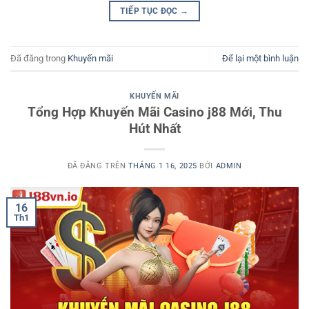
TIẾP TỤC ĐỌC
→
Đã đăng trong
Khuyến mãi
Để lại một bình luận
KHUYẾN MÃI
Tổng Hợp Khuyến Mãi Casino j88 Mới, Thu
Hút Nhất
ĐÃ ĐĂNG TRÊN
THÁNG 1 16, 2025
BỞI
ADMIN
16
Th1