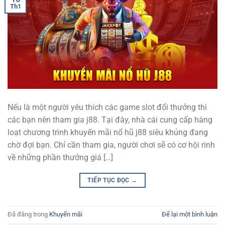
Th1
Nếu là một người yêu thích các game slot đổi thưởng thì
các bạn nên tham gia j88. Tại đây, nhà cái cung cấp hàng
loạt chương trình khuyến mãi nổ hũ j88 siêu khủng đang
chờ đợi bạn. Chỉ cần tham gia, người chơi sẽ có cơ hội rinh
về những phần thưởng giá […]
TIẾP TỤC ĐỌC
→
Đã đăng trong
Khuyến mãi
Để lại một bình luận