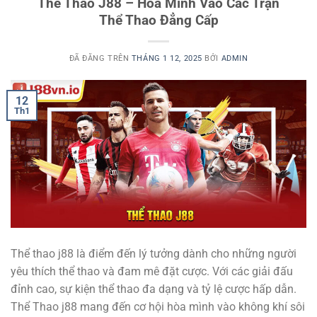
Thể Thao J88 – Hòa Mình Vào Các Trận
Thể Thao Đẳng Cấp
ĐÃ ĐĂNG TRÊN
THÁNG 1 12, 2025
BỞI
ADMIN
12
Th1
Thể thao j88 là điểm đến lý tưởng dành cho những người
yêu thích thể thao và đam mê đặt cược. Với các giải đấu
đỉnh cao, sự kiện thể thao đa dạng và tỷ lệ cược hấp dẫn.
Thể Thao j88 mang đến cơ hội hòa mình vào không khí sôi