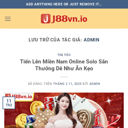
Chuyển
ADD ANYTHING HERE OR JUST REMOVE IT...
đến
nội
dung
LƯU TRỮ CỦA TÁC GIẢ:
ADMIN
TIN TỨC
Tiến Lên Miền Nam Online Solo Săn
Thưởng Dễ Như Ăn Kẹo
ĐÃ ĐĂNG TRÊN
THÁNG 2 11, 2025
BỞI
ADMIN
11
Th2